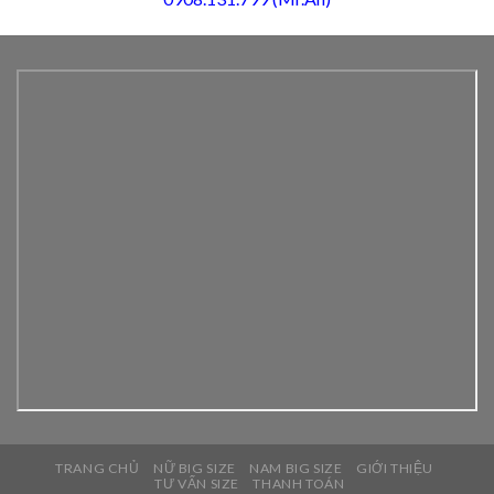
TRANG CHỦ
NỮ BIG SIZE
NAM BIG SIZE
GIỚI THIỆU
TƯ VẤN SIZE
THANH TOÁN