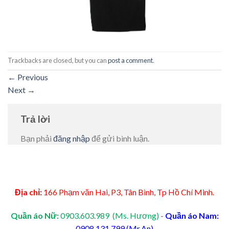
Trackbacks are closed, but you can
post a comment
.
←
Previous
Next
→
Trả lời
Bạn phải
đăng nhập
để gửi bình luận.
Địa chỉ:
166 Phạm văn Hai, P3, Tân Bình, Tp Hồ Chí Minh.
Quần áo Nữ:
0903.603.989 (Ms. Hương)
-
Quần áo Nam:
0908.131.799 (Mr.An)