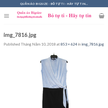
Skip
QUẦN ÁO BIGSIZE - BỎ TỰ TI - HÃY TỰ TIN...
to
content
img_7816.jpg
Published
Tháng Năm 10, 2018
at
853 × 624
in
img_7816.jpg