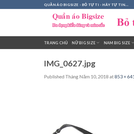
Skip
QUẦN ÁO BIGSIZE - BỎ TỰ TI - HÃY TỰ TIN...
to
content
TRANG CHỦ
NỮ BIG SIZE
NAM BIG SIZE
IMG_0627.jpg
Published
Tháng Năm 10, 2018
at
853 × 64