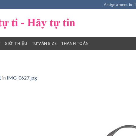
Assign a menu in 
GIỚI THIỆU
TƯ VẤN SIZE
THANH TOÁN
1
in
IMG_0627.jpg