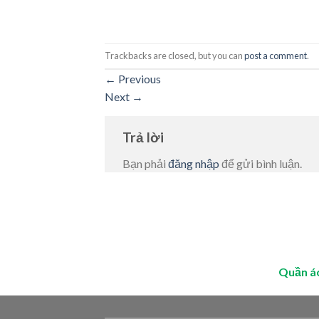
Trackbacks are closed, but you can
post a comment
.
←
Previous
Next
→
Trả lời
Bạn phải
đăng nhập
để gửi bình luận.
Quần á