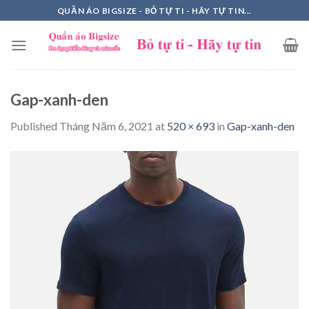
Skip
QUẦN ÁO BIGSIZE - BỎ TỰ TI - HÃY TỰ TIN...
to
content
Gap-xanh-den
Published
Tháng Năm 6, 2021
at
520 × 693
in
Gap-xanh-den