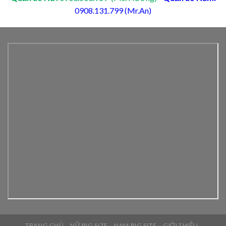
0908.131.799 (Mr.An)
TRANG CHỦ
NỮ BIG SIZE
NAM BIG SIZE
GIỚI THIỆU