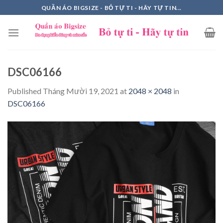
Skip
QUẦN ÁO BIGSIZE - BỎ TỰ TI - HÃY TỰ TIN...
to
content
DSC06166
Published
Tháng Mười 19, 2021
at
2048 × 2048
in
DSC06166