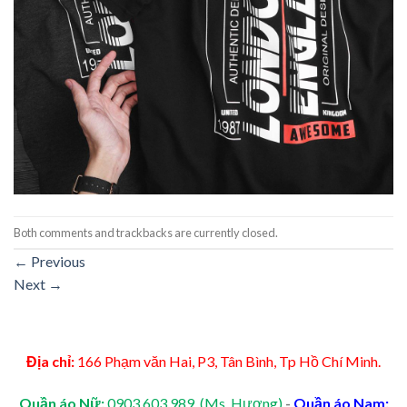
Both comments and trackbacks are currently closed.
←
Previous
Next
→
Địa chỉ:
166 Phạm văn Hai, P3, Tân Bình, Tp Hồ Chí Minh.
Quần áo Nữ:
0903.603.989 (Ms. Hương)
-
Quần áo Nam: