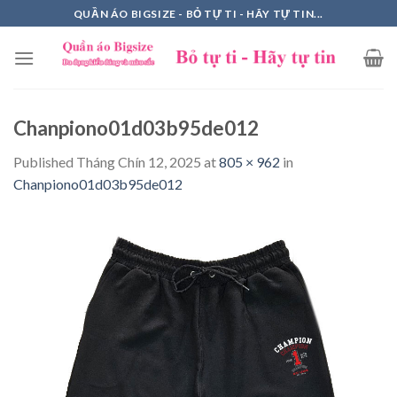
Skip
QUẦN ÁO BIGSIZE - BỎ TỰ TI - HÃY TỰ TIN...
to
content
Chanpiono01d03b95de012
Published
Tháng Chín 12, 2025
at
805 × 962
in
Chanpiono01d03b95de012