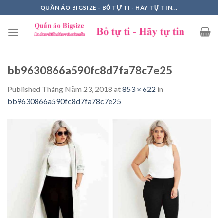
Skip
QUẦN ÁO BIGSIZE - BỎ TỰ TI - HÃY TỰ TIN...
to
content
bb9630866a590fc8d7fa78c7e25
Published
Tháng Năm 23, 2018
at
853 × 622
in
bb9630866a590fc8d7fa78c7e25