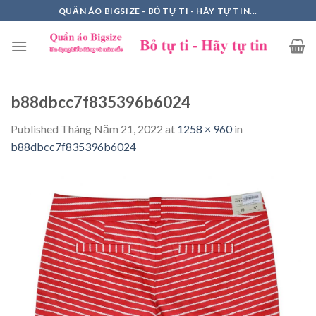
Skip
QUẦN ÁO BIGSIZE - BỎ TỰ TI - HÃY TỰ TIN...
to
content
b88dbcc7f835396b6024
Published
Tháng Năm 21, 2022
at
1258 × 960
in
b88dbcc7f835396b6024