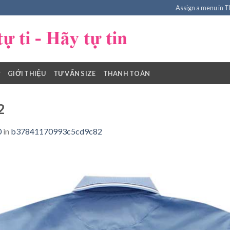
Assign a menu in 
GIỚI THIỆU
TƯ VẤN SIZE
THANH TOÁN
2
0
in
b37841170993c5cd9c82