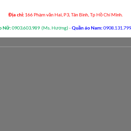
Địa chỉ:
166 Phạm văn Hai, P3, Tân Bình, Tp Hồ Chí Minh.
o Nữ:
0903.603.989 (Ms. Hương)
-
Quần áo Nam:
0908.131.799