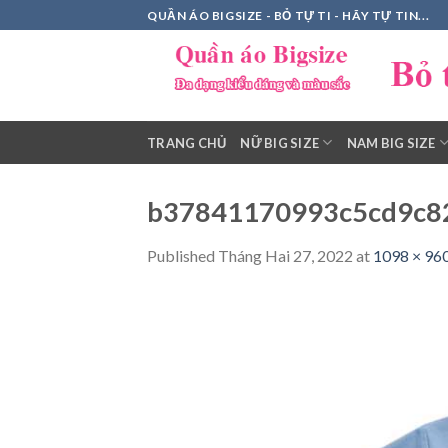
Skip
QUẦN ÁO BIGSIZE - BỎ TỰ TI - HÃY TỰ TIN...
to
content
TRANG CHỦ
NỮ BIG SIZE
NAM BIG SIZE
b37841170993c5cd9c8
Published
Tháng Hai 27, 2022
at
1098 × 96