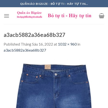
Skip
QUẦN ÁO BIGSIZE - BỎ TỰ TI - HÃY TỰ TIN...
to
content
a3acb5882a36ea68b327
Published
Tháng Sáu 16, 2022
at
1032 × 960
in
a3acb5882a36ea68b327