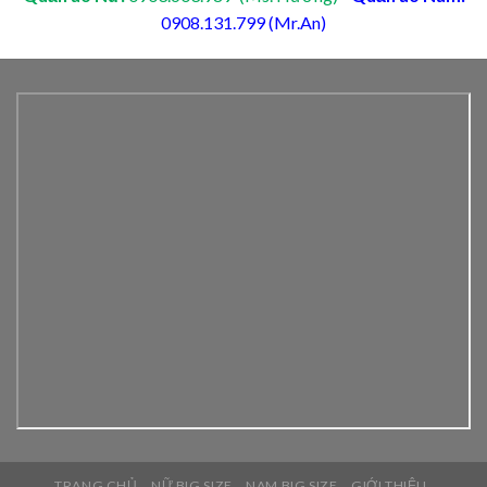
0908.131.799 (Mr.An)
TRANG CHỦ
NỮ BIG SIZE
NAM BIG SIZE
GIỚI THIỆU