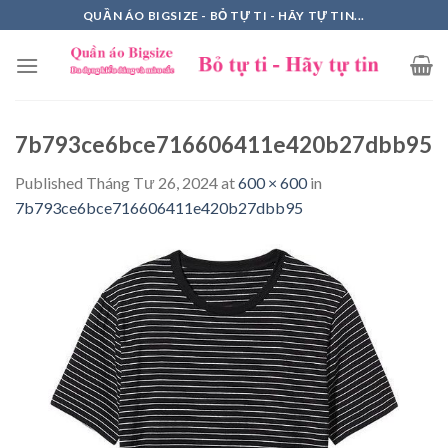
Skip
QUẦN ÁO BIGSIZE - BỎ TỰ TI - HÃY TỰ TIN...
to
content
7b793ce6bce716606411e420b27dbb95
Published
Tháng Tư 26, 2024
at
600 × 600
in
7b793ce6bce716606411e420b27dbb95