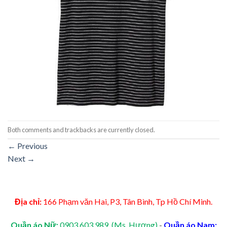
Both comments and trackbacks are currently closed.
←
Previous
Next
→
Địa chỉ:
166 Phạm văn Hai, P3, Tân Bình, Tp Hồ Chí Minh.
Quần áo Nữ:
0903.603.989 (Ms. Hương)
-
Quần áo Nam: