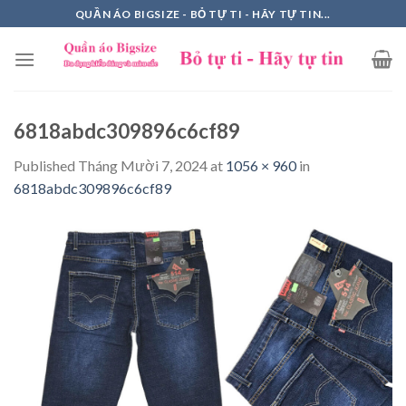
Skip
QUẦN ÁO BIGSIZE - BỎ TỰ TI - HÃY TỰ TIN...
to
content
6818abdc309896c6cf89
Published
Tháng Mười 7, 2024
at
1056 × 960
in
6818abdc309896c6cf89