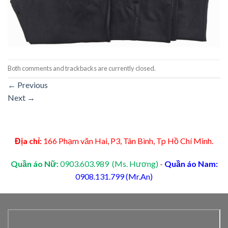
Both comments and trackbacks are currently closed.
←
Previous
Next
→
Địa chỉ:
166 Phạm văn Hai, P3, Tân Bình, Tp Hồ Chí Minh.
Quần áo Nữ:
0903.603.989 (Ms. Hương)
-
Quần áo Nam:
0908.131.799 (Mr.An)