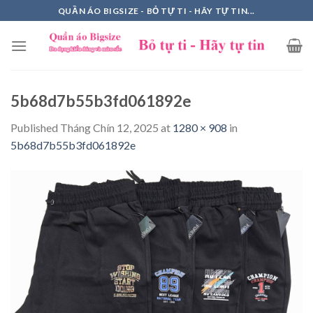
Skip
QUẦN ÁO BIGSIZE - BỎ TỰ TI - HÃY TỰ TIN...
to
content
5b68d7b55b3fd061892e
Published
Tháng Chín 12, 2025
at
1280 × 908
in
5b68d7b55b3fd061892e