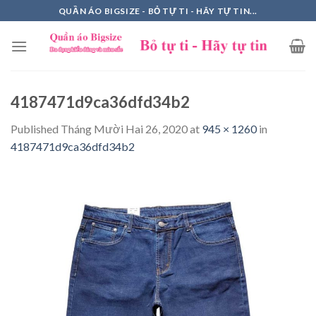
Skip
QUẦN ÁO BIGSIZE - BỎ TỰ TI - HÃY TỰ TIN...
to
content
4187471d9ca36dfd34b2
Published
Tháng Mười Hai 26, 2020
at
945 × 1260
in
4187471d9ca36dfd34b2