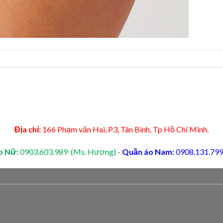
Địa chỉ:
166 Phạm văn Hai, P3, Tân Bình, Tp Hồ Chí Minh.
o Nữ:
0903.603.989 (Ms. Hương)
-
Quần áo Nam:
0908.131.799