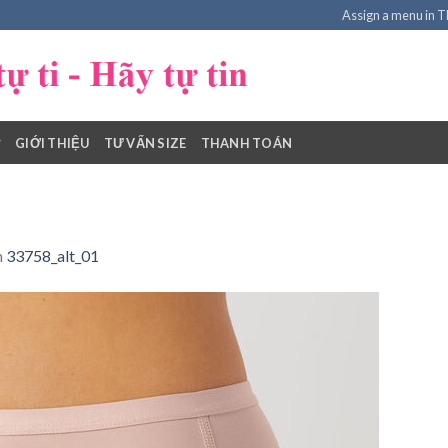
Assign a menu in 
GIỚI THIỆU
TƯ VẤN SIZE
THANH TOÁN
n
33758_alt_01