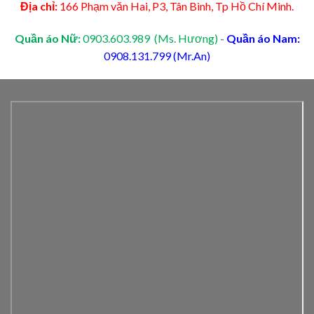
Địa chỉ:
166 Phạm văn Hai, P3, Tân Bình, Tp Hồ Chí Minh.
Quần áo Nữ:
0903.603.989 (Ms. Hương)
-
Quần áo Nam:
0908.131.799 (Mr.An)