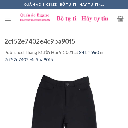
Skip
QUẦN ÁO BIGSIZE - BỎ TỰ TI - HÃY TỰ TIN...
to
content
2cf52e7402e4c9ba90f5
Published
Tháng Mười Hai 9, 2021
at
841 × 960
in
2cf52e7402e4c9ba90f5