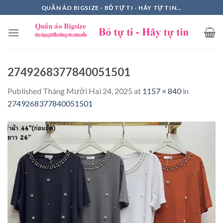
Skip
QUẦN ÁO BIGSIZE - BỎ TỰ TI - HÃY TỰ TIN...
to
content
2749268377840051501
Published
Tháng Mười Hai 24, 2025
at
1157 × 840
in
2749268377840051501