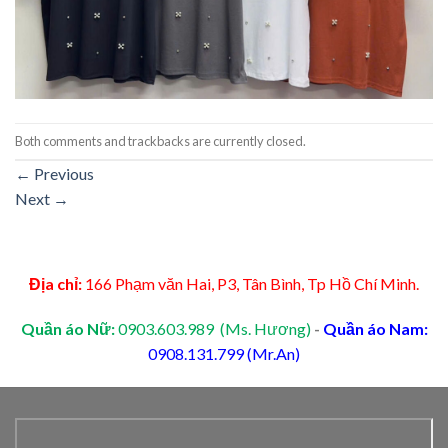
Both comments and trackbacks are currently closed.
←
Previous
Next
→
Địa chỉ:
166 Phạm văn Hai, P3, Tân Bình, Tp Hồ Chí Minh.
Quần áo Nữ:
0903.603.989 (Ms. Hương)
-
Quần áo Nam:
0908.131.799 (Mr.An)