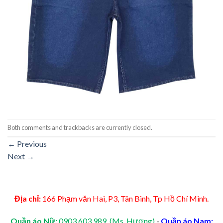
Both comments and trackbacks are currently closed.
←
Previous
Next
→
Địa chỉ:
166 Phạm văn Hai, P3, Tân Bình, Tp Hồ Chí Minh.
Quần áo Nữ:
0903.603.989 (Ms. Hương)
-
Quần áo Nam: