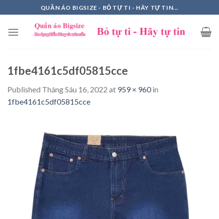
Skip
QUẦN ÁO BIGSIZE - BỎ TỰ TI - HÃY TỰ TIN...
to
content
1fbe4161c5df05815cce
Published
Tháng Sáu 16, 2022
at
959 × 960
in
1fbe4161c5df05815cce