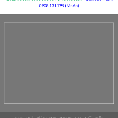
0908.131.799 (Mr.An)
TRANG CHỦ
NỮ BIG SIZE
NAM BIG SIZE
GIỚI THIỆU