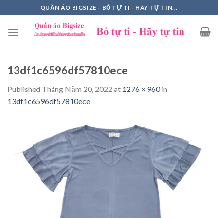
Skip
QUẦN ÁO BIGSIZE - BỎ TỰ TI - HÃY TỰ TIN...
to
content
13df1c6596df57810ece
Published
Tháng Năm 20, 2022
at
1276 × 960
in
13df1c6596df57810ece