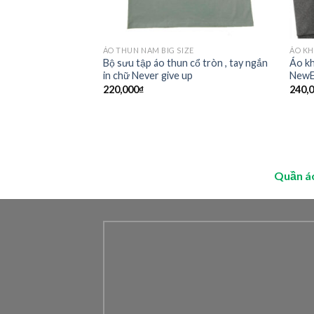
 SIZE
ÁO THUN NAM BIG SIZE
ÁO KH
Bộ sưu tập áo thun cổ tròn , tay ngắn
Áo kh
n cực đẹp Goofellow
in chữ Never give up
NewE
220,000
₫
240,
Quần á