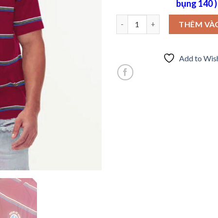
bụng 140 )
Trẻ trung áo thun ,cổ tròn ,ta
THÊM VÀ
Add to Wish