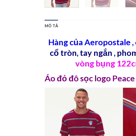
MÔ TẢ
Hàng của Aeropostale , 
cổ tròn, tay ngắn , pho
vòng bụng 122cm 
Áo đỏ đô sọc logo Peac