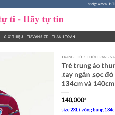
Assign a menu in 
GIỚI THIỆU
TƯ VẤN SIZE
THANH TOÁN
TRANG CHỦ
/
THỜI TRANG NAM
Trẻ trung áo thun
,tay ngắn ,sọc đỏ
Add to
134cm và 140cm
Wishlist
140,000
₫
size 2XL ( vòng bụng 134c