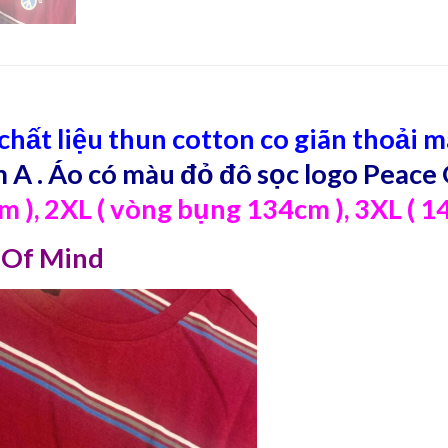
chất liệu thun cotton co giãn thoải m
m A . Áo có màu đỏ đô sọc logo Peace 
), 2XL ( vòng bụng 134cm ), 3XL ( 14
e Of Mind