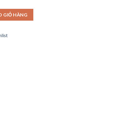
y ngắn ,sọc đỏ size bụng 134cm và 140cm số lượng
O GIỎ HÀNG
list