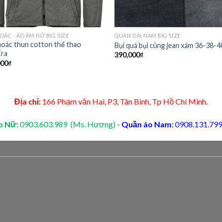
OÁC - ÁO ẤM NỮ BIG SIZE
QUẦN DÀI NAM BIG SIZE
oác thun cotton thể thao
Bụi quá bụi cùng jean xám 36-38-
ra
390,000
₫
000
₫
Địa chỉ:
166 Phạm văn Hai, P3, Tân Bình, Tp Hồ Chí Minh.
o Nữ:
0903.603.989 (Ms. Hương)
-
Quần áo Nam:
0908.131.799