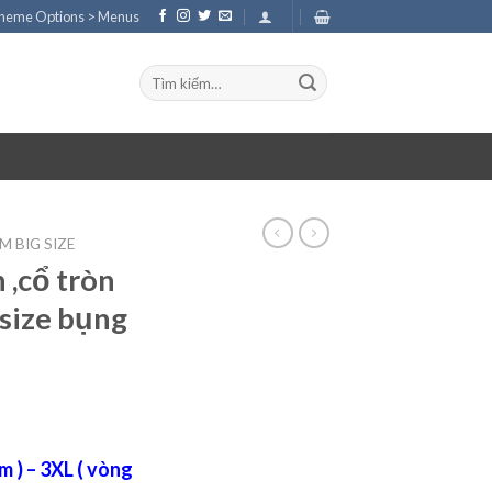
Theme Options > Menus
Tìm
kiếm:
 BIG SIZE
 ,cổ tròn
 size bụng
m ) – 3XL ( vòng