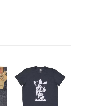
to
Add to
ist
Wishlist