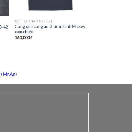
ÁO THUN NAM BIG SIZE
Cưng quá cưng áo thun in hình Mickey
40-42
xám chuột
160,000
₫
 (Mr.An)