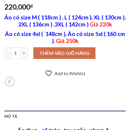
220,000
₫
Áo có size M ( 118cm ) , L ( 124cm ), XL ( 130cm ),
2XL ( 136cm ) ,3XL ( 142cm )
Giá 220k
Áo có size 4xl ( 148cm ), Áo có size 5xl ( 160 cm
)
.
Giá 250k
Áo thun in chữ Originals số lượng
THÊM VÀO GIỎ HÀNG
Add to Wishlist
MÔ TẢ