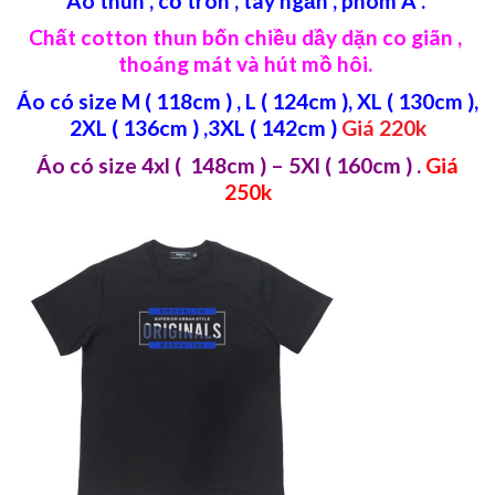
Áo thun , cổ tròn , tay ngắn , phom A .
Chất cotton thun bốn chiều dầy dặn co giãn ,
thoáng mát và hút mồ hôi.
Áo có size M ( 118cm ) , L ( 124cm ), XL ( 130cm ),
2XL ( 136cm ) ,3XL ( 142cm )
Giá 220k
Áo có size 4xl ( 148cm ) – 5Xl ( 160cm )
.
Giá
250k