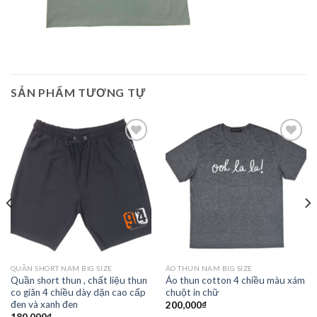
SẢN PHẨM TƯƠNG TỰ
Add to
Add to
Wishlist
Wishlist
QUẦN SHORT NAM BIG SIZE
ÁO THUN NAM BIG SIZE
Quần short thun , chất liệu thun
Áo thun cotton 4 chiều màu xám
co giãn 4 chiều dày dặn cao cấp
chuột in chữ
đen và xanh đen
200,000
₫