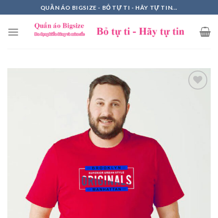
Skip
QUẦN ÁO BIGSIZE - BỎ TỰ TI - HÃY TỰ TIN...
to
content
Add to
Wishlist