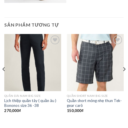
SẢN PHẨM TƯƠNG TỰ
Add to
Add to
Wishlist
Wishlist
QUẦN DÀI NAM BIG SIZE
QUẦN SHORT NAM BIG SIZE
Lịch thiệp quần tây ( quần âu )
Quần short mỏng nhẹ thun Tek-
Bononos size 36 -38
gear carô
270,000
₫
150,000
₫