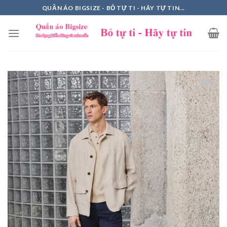
Skip
QUẦN ÁO BIGSIZE - BỎ TỰ TI - HÃY TỰ TIN...
to
content
Add to
Wishlist