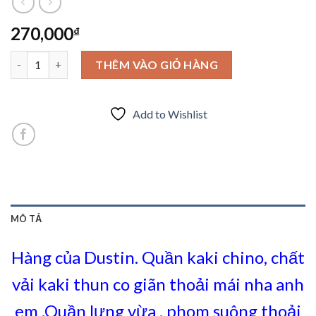
270,000
₫
Quần kaki dài co giãn Dustin size 36 đến 54 số lượng
THÊM VÀO GIỎ HÀNG
Add to Wishlist
MÔ TẢ
Hàng của Dustin. Quần kaki chino, chất
vải kaki thun co giãn thoải mái nha anh
em .Quần lưng vừa , phom suông thoải