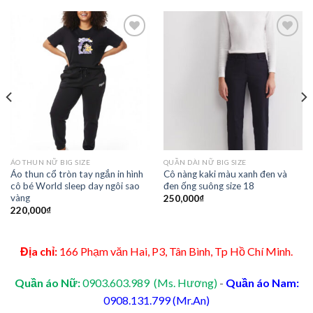
Add to
Add to
Wishlist
Wishlist
ÁO THUN NỮ BIG SIZE
QUẦN DÀI NỮ BIG SIZE
Áo thun cổ tròn tay ngắn in hình
Cô nàng kaki màu xanh đen và
cô bé World sleep day ngôi sao
đen ống suông size 18
vàng
250,000
₫
220,000
₫
Địa chỉ:
166 Phạm văn Hai, P3, Tân Bình, Tp Hồ Chí Minh.
Quần áo Nữ:
0903.603.989 (Ms. Hương)
-
Quần áo Nam:
0908.131.799 (Mr.An)