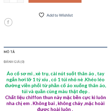
Add to Wishlist
MÔ TẢ
ĐÁNH GIÁ (0)
Áo cổ sơ mi , xẻ trụ, cài nút suốt thân áo , tay
ngắn hơi lỡ 1 tý xíu , có 1 túi nhỏ nè .Khéo léo
đường viền phối từ phần cổ áo xuống thân áo,
túi và quần cùng màu thật đẹp .
Chất liệu chiffon thun này mặc bền cực kì luôn
nha chị em . Không bai , không chảy ,mặc hoài
được hoài luôn .