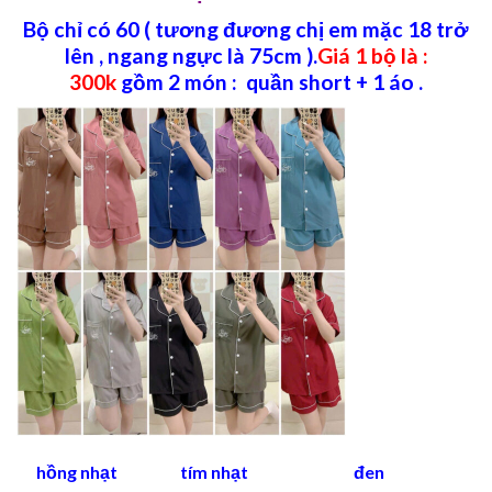
Bộ chỉ có 60 ( tương đương chị em mặc 18 trở
lên , ngang ngực là 75cm ).
Giá 1 bộ là :
300k
gồm 2 món : quần short + 1 áo .
hồng nhạt tím nhạt đen