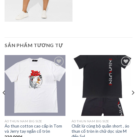
SẢN PHẨM TƯƠNG TỰ
Add to
Add to
Wishlist
Wishlist
ÁO THUN NAM BIG SIZE
ÁO THUN NAM BIG SIZE
Áo thun cotton cao cấp in Tom
Chất lừ cùng bộ quần short , áo
và Jerry tay ngắn cổ tròn
thun cổ tròn in chữ dọc size M
đến 5xl
220,000
₫