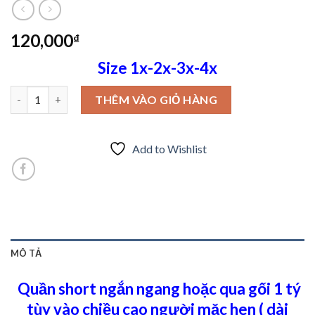
120,000
₫
Size 1x-2x-3x-4x
Cô nàng short thun umi ngang gối số lượng
THÊM VÀO GIỎ HÀNG
Add to Wishlist
MÔ TẢ
Quần short ngắn ngang hoặc qua gối 1 tý
tùy vào chiều cao người mặc hen ( dài