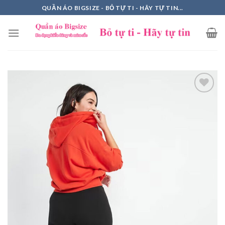
Skip
QUẦN ÁO BIGSIZE - BỎ TỰ TI - HÃY TỰ TIN...
to
content
Add to
Wishlist