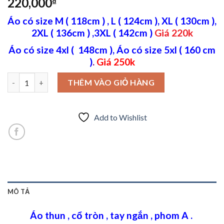
220,000
₫
Áo có size M ( 118cm ) , L ( 124cm ), XL ( 130cm ),
2XL ( 136cm ) ,3XL ( 142cm )
Giá 220k
Áo có size 4xl ( 148cm ), Áo có size 5xl ( 160 cm
)
.
Giá 250k
Thêm kiểu cho chiếc áo in chữ Bronx số lượng
THÊM VÀO GIỎ HÀNG
Add to Wishlist
MÔ TẢ
Áo thun , cổ tròn , tay ngắn , phom A .