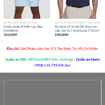
QUẦN SHORT NAM BIG SIZE
ÁO THUN CỔ SƠ MI NAM - POLO BIGSIZE
3 màu quần đi biển cực đẹp
Áo thun cổ sơ mi thể thao cao
Goofellow
cấp size 5x ( vòng bụng 172cm )
150,000
₫
200,000
₫
Địa chỉ:
166 Phạm văn Hai, P3, Tân Bình, Tp Hồ Chí Minh.
Quần áo Nữ:
0903.603.989 (Ms. Hương)
-
Quần áo Nam:
0908.131.799 (Mr.An)