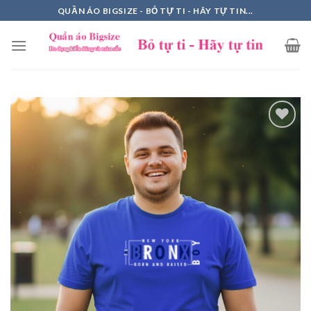
Skip
QUẦN ÁO BIGSIZE - BỎ TỰ TI - HÃY TỰ TIN...
to
content
Add to
Wishlist