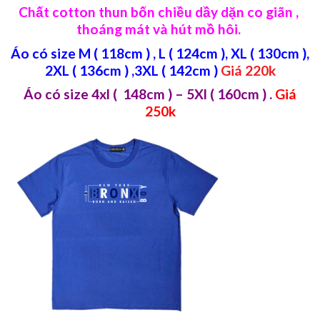
Chất cotton thun bốn chiều dầy dặn co giãn ,
thoáng mát và hút mồ hôi.
Áo có size M ( 118cm ) , L ( 124cm ), XL ( 130cm ),
2XL ( 136cm ) ,3XL ( 142cm )
Giá 220k
Áo có size 4xl ( 148cm ) – 5Xl ( 160cm )
.
Giá
250k