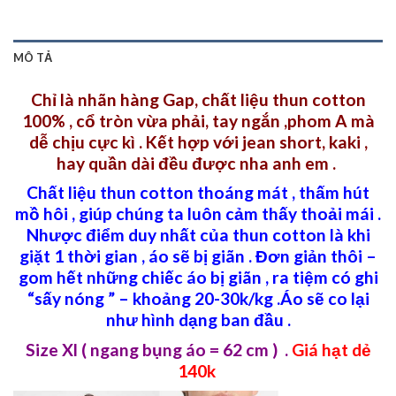
MÔ TẢ
Chỉ là nhãn hàng Gap, chất liệu thun cotton
100% , cổ tròn vừa phải, tay ngắn ,phom A mà
dễ chịu cực kì . Kết hợp với jean short, kaki ,
hay quần dài đều được nha anh em .
Chất liệu thun cotton thoáng mát , thấm hút
mồ hôi , giúp chúng ta luôn cảm thấy thoải mái .
Nhược điểm duy nhất của thun cotton là khi
giặt 1 thời gian , áo sẽ bị giãn . Đơn giản thôi –
gom hết những chiếc áo bị giãn , ra tiệm có ghi
“sấy nóng ” – khoảng 20-30k/kg .Áo sẽ co lại
như hình dạng ban đầu .
Size Xl ( ngang bụng áo = 62 cm ) .
Giá hạt dẻ
140k