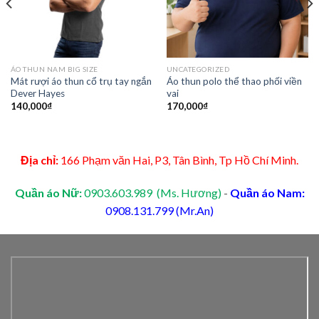
ÁO THUN NAM BIG SIZE
UNCATEGORIZED
Mát rượi áo thun cổ trụ tay ngắn
Áo thun polo thể thao phối viền
Dever Hayes
vai
140,000
₫
170,000
₫
Địa chỉ:
166 Phạm văn Hai, P3, Tân Bình, Tp Hồ Chí Minh.
Quần áo Nữ:
0903.603.989 (Ms. Hương)
-
Quần áo Nam:
0908.131.799 (Mr.An)