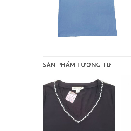
SẢN PHẨM TƯƠNG TỰ
Add to
Add to
Wishlist
Wishlist