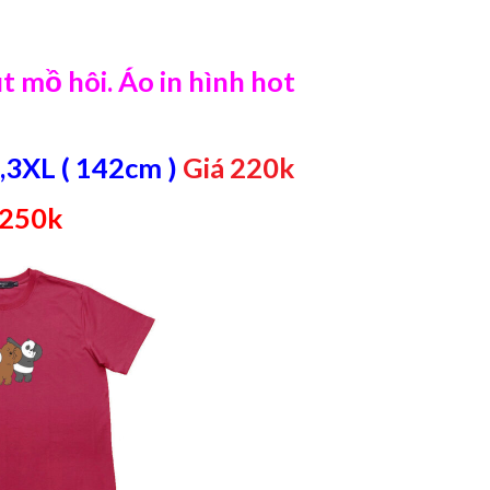
t mồ hôi. Áo in hình hot
) ,3XL ( 142cm )
Giá 220k
 250k