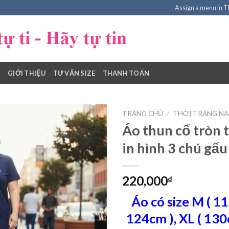
Assign a menu in 
GIỚI THIỆU
TƯ VẤN SIZE
THANH TOÁN
TRANG CHỦ
/
THỜI TRANG NAM
Áo thun cổ tròn 
in hình 3 chú gấu
Add to
Wishlist
220,000
₫
Áo có size M ( 118
124cm ), XL ( 130