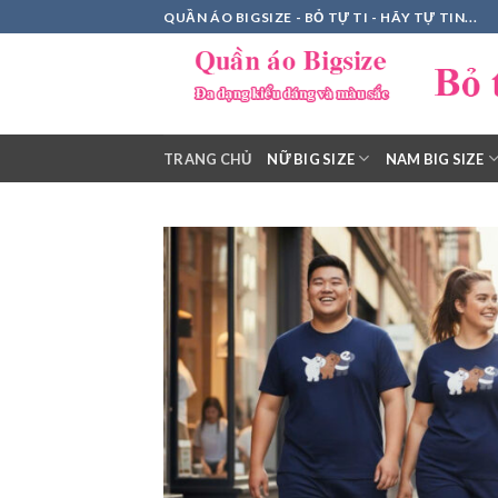
Skip
QUẦN ÁO BIGSIZE - BỎ TỰ TI - HÃY TỰ TIN...
to
content
TRANG CHỦ
NỮ BIG SIZE
NAM BIG SIZE