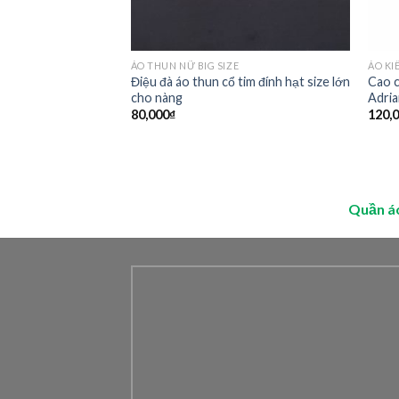
ÁO THUN NỮ BIG SIZE
ÁO KI
n ngắn bo , đặc
Điệu đà áo thun cổ tim đính hạt size lớn
Cao c
h size L
cho nàng
Adria
80,000
₫
120,
Quần á