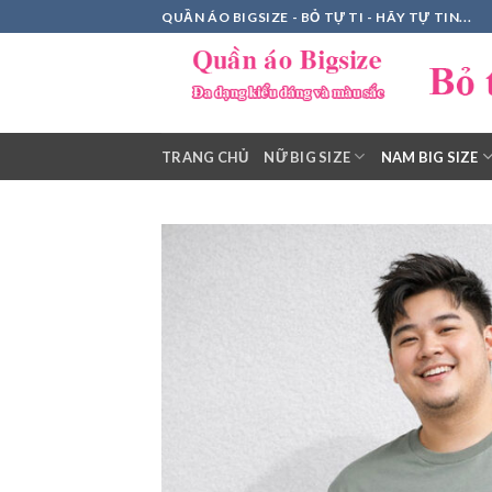
Skip
QUẦN ÁO BIGSIZE - BỎ TỰ TI - HÃY TỰ TIN...
to
content
TRANG CHỦ
NỮ BIG SIZE
NAM BIG SIZE