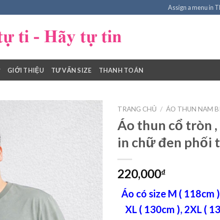
Assign a menu in 
GIỚI THIỆU
TƯ VẤN SIZE
THANH TOÁN
TRANG CHỦ
/
ÁO THUN NAM BI
Áo thun cổ tròn ,
in chữ đen phối 
Add to
Wishlist
220,000
₫
Áo có size M ( 118cm ) 
XL ( 130cm ), 2XL ( 13