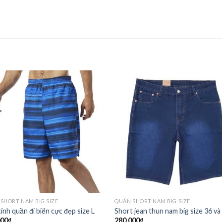
Add to
Add 
Wishlist
Wishl
SHORT NAM BIG SIZE
QUẦN SHORT NAM BIG SIZE
ính quần đi biển cực đẹp size L
Short jean thun nam big size 36 và
000
₫
280,000
₫