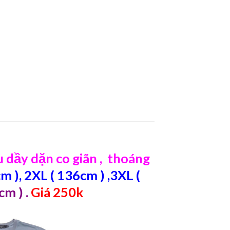
 dầy dặn co giãn , thoáng
cm ), 2XL ( 136cm ) ,3XL (
0cm )
.
Giá 250k