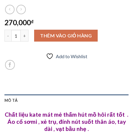
270,000
₫
Áo sơmi tay dài màu xanh size bụng 65cm số lượng
THÊM VÀO GIỎ HÀNG
Add to Wishlist
MÔ TẢ
Chất liệu kate mát mẻ thấm hút mồ hôi rất tốt .
Áo cổ sơmi , xẻ trụ, đính nút suốt thân áo, tay
dài , vạt bầu nhẹ .