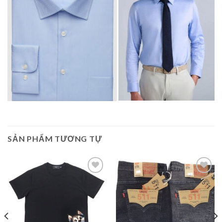
SẢN PHẨM TƯƠNG TỰ
Add to
Add to
Wishlist
Wishlist