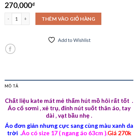
270,000
₫
3 kiểu áo sơmi tay dài màu xanh số lượng
THÊM VÀO GIỎ HÀNG
Add to Wishlist
MÔ TẢ
Chất liệu kate mát mẻ thấm hút mồ hôi rất tốt .
Áo cổ sơmi , xẻ trụ, đính nút suốt thân áo, tay
dài , vạt bầu nhẹ .
Áo đơn giản nhưng cực sang cùng màu xanh da
trời .
Áo có size
17
( ngang áo 63cm )
.
Giá 270k