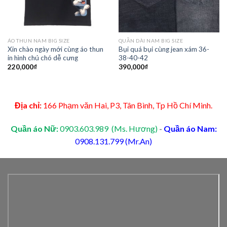
ÁO THUN NAM BIG SIZE
QUẦN DÀI NAM BIG SIZE
Xin chào ngày mới cùng áo thun
Bụi quá bụi cùng jean xám 36-
in hình chú chó dễ cưng
38-40-42
220,000
₫
390,000
₫
Địa chỉ:
166 Phạm văn Hai, P3, Tân Bình, Tp Hồ Chí Minh.
Quần áo Nữ:
0903.603.989 (Ms. Hương)
-
Quần áo Nam:
0908.131.799 (Mr.An)